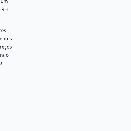
 um 
 RH 
es 
entes 
reços 
a o 
s 