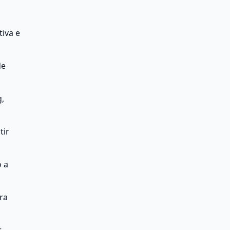
va e 
e 
, 
ir 
 a 
a 
 