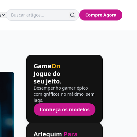
s
Compre Agora
Game
On
Jogue do
seu jeito.
Desempenho gamer épico
com gráficos no máximo, sem
lags.
Conheça os modelos
Arlequim
Para