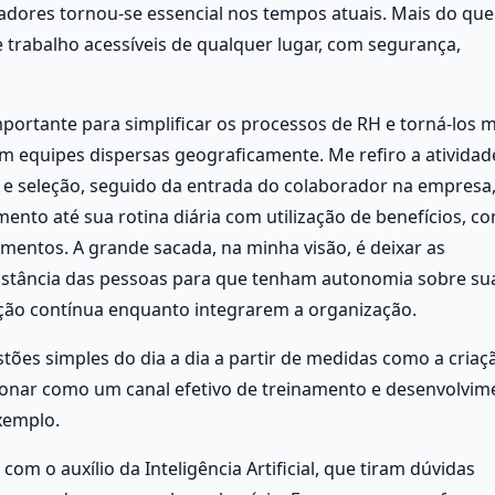
adores tornou-se essencial nos tempos atuais. Mais do que 
trabalho acessíveis de qualquer lugar, com segurança, 
portante para simplificar os processos de RH e torná-los m
m equipes dispersas geograficamente. Me refiro a atividade
e seleção, seguido da entrada do colaborador na empresa,
nto até sua rotina diária com utilização de benefícios, con
mentos. A grande sacada, na minha visão, é deixar as 
distância das pessoas para que tenham autonomia sobre sua
ão contínua enquanto integrarem a organização. 
ões simples do dia a dia a partir de medidas como a criaçã
ionar como um canal efetivo de treinamento e desenvolvime
xemplo. 
, com o auxílio da Inteligência Artificial, que tiram dúvidas 