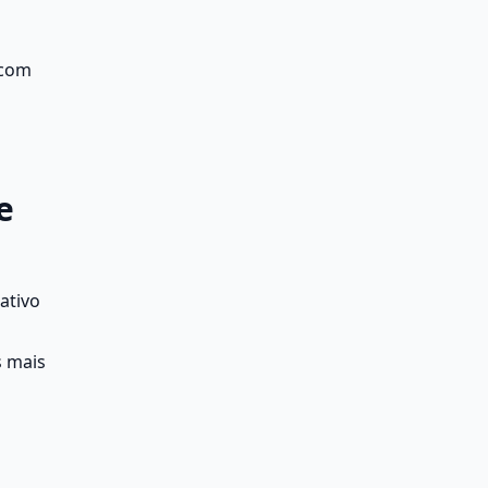
com 
 
tivo 
 mais 