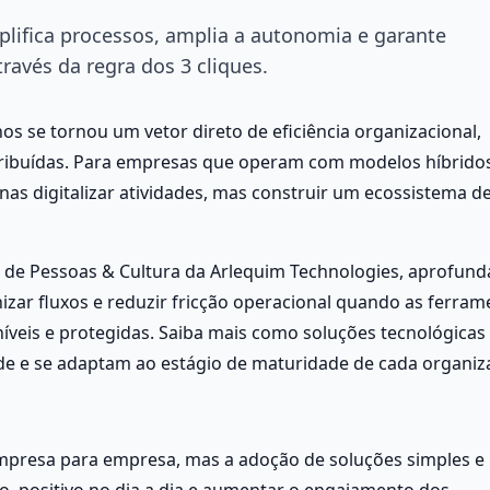
lifica processos, amplia a autonomia e garante
ravés da regra dos 3 cliques.
 se tornou um vetor direto de eficiência organizacional, 
ribuídas. Para empresas que operam com modelos híbridos,
as digitalizar atividades, mas construir um ecossistema de
a de Pessoas & Cultura da Arlequim Technologies, aprofunda
ar fluxos e reduzir fricção operacional quando as ferrame
íveis e protegidas. Saiba mais como soluções tecnológicas 
e e se adaptam ao estágio de maturidade de cada organiz
empresa para empresa, mas a adoção de soluções simples e 
o  positivo no dia a dia e aumentar o engajamento dos 