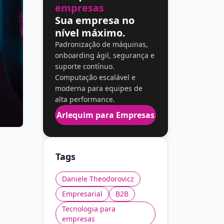
empresas
Sua empresa no
nível máximo.
Padronização de máquinas,
onboarding ágil, segurança e
suporte contínuo.
Computação escalável e
moderna para equipes de
alta performance.
Arlequim para Empresas
Tags
Daniele Theodorovicz
Empresarial
B2B
Tecnologia para
empresas