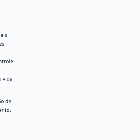
ais 
s 
 
trole 
 vida 
o de 
nto, 