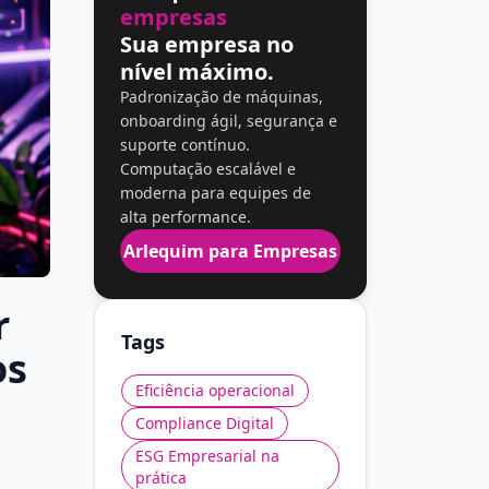
empresas
Sua empresa no
nível máximo.
Padronização de máquinas,
onboarding ágil, segurança e
suporte contínuo.
Computação escalável e
moderna para equipes de
alta performance.
Arlequim para Empresas
r
Tags
os
Eficiência operacional
Compliance Digital
ESG Empresarial na
prática