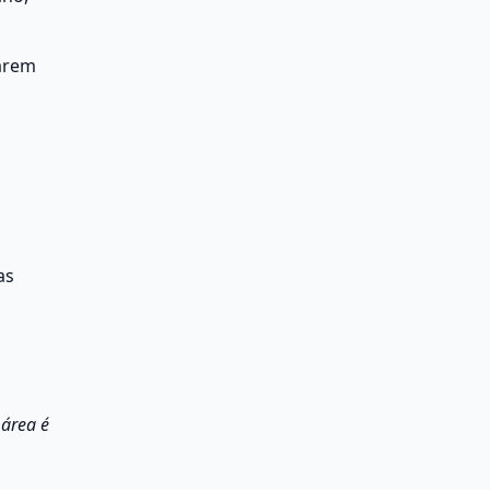
arem 
s 
área é 