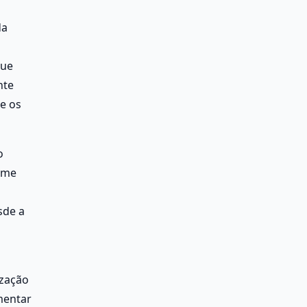
a 
ue 
te 
e os 
 
me 
de a 
zação 
entar 