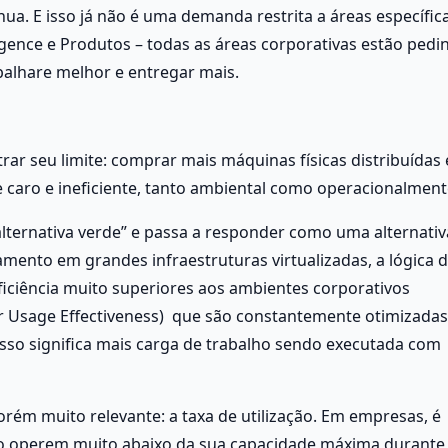
a. E isso já não é uma demanda restrita a áreas específica
gence e Produtos – todas as áreas corporativas estão pedin
lhare melhor e entregar mais. 
ar seu limite: comprar mais máquinas físicas distribuídas e
se caro e ineficiente, tanto ambiental como operacionalment
ernativa verde” e passa a responder como uma alternativa
mento em grandes infraestruturas virtualizadas, a lógica d
iciência muito superiores aos ambientes corporativos 
 Usage Effectiveness)  que são constantemente otimizadas 
sso significa mais carga de trabalho sendo executada com 
orém muito relevante: a taxa de utilização. Em empresas, é 
o operem muito abaixo da sua capacidade máxima durante 