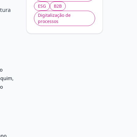
ESG
B2B
tura
Digitalização de
processos
o 
quim, 
o 
no, 