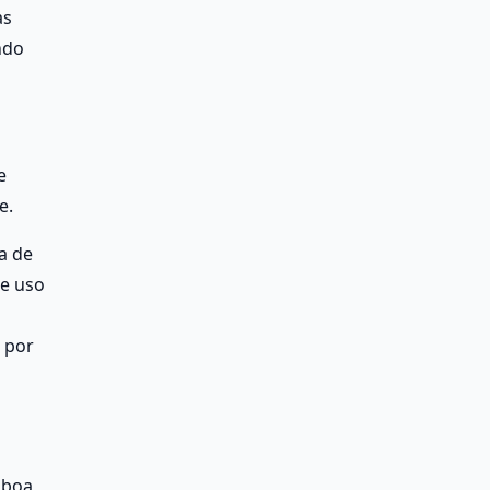
s 
do 
 
e.
 de 
e uso 
por 
boa 