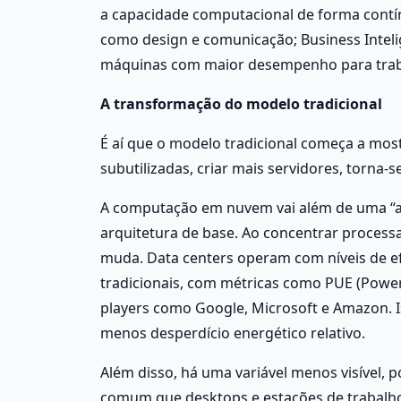
a capacidade computacional de forma contínu
como design e comunicação; Business Inteli
máquinas com maior desempenho para traba
A transformação do modelo tradicional
É aí que o modelo tradicional começa a mostr
subutilizadas, criar mais servidores, torna-
A computação em nuvem vai além de uma “alt
arquitetura de base. Ao concentrar processa
muda. Data centers operam com níveis de ef
tradicionais, com métricas como PUE (Power
players como Google, Microsoft e Amazon. I
menos desperdício energético relativo.
Além disso, há uma variável menos visível, p
comum que desktops e estações de trabalh