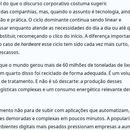
 do que o discurso corporativo costuma sugerir. 
 das companhias, mas, quando o assunto é tecnologia, aind
 e prática. O ciclo dominante continua sendo linear e 
 usar enquanto atende as necessidades do dia a dia ou até q
ubstituir, recomeçando o clico do início. A diferença importan
o caso de 
hardware
 esse ciclo tem sido cada vez mais curto, 
escassos.
ue o mundo gerou mais de 60 milhões de toneladas de lixo
 quarto disso foi reciclado de forma adequada. É um volu
de tratamento. E não é só descarte: a produção desses 
ogísticas complexas e um consumo energético relevante des
nto não para de subir com aplicações que automatizam, 
tes demoradas e complexas em poucos minutos. A populari
mbientes digitais mais pesados pressionam empresas a aum