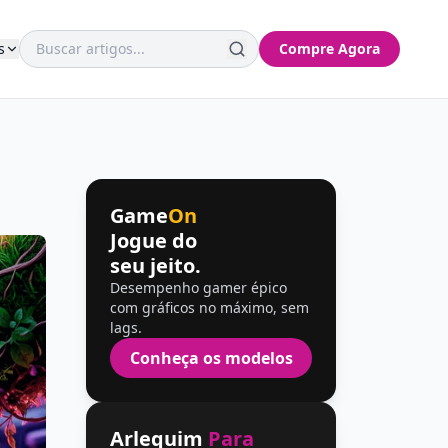
s
Compre Agora
Game
On
Jogue do
seu jeito.
Desempenho gamer épico
com gráficos no máximo, sem
lags.
Conheça os modelos
Arlequim
Para