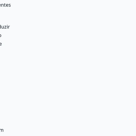
ntes 
uzir 
 
 
m 