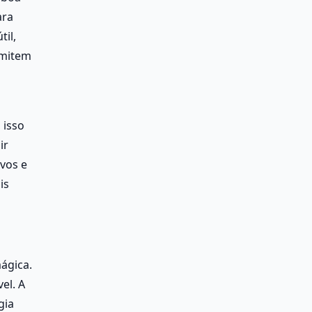
ra 
il, 
mitem 
isso 
r 
vos e 
s 
gica. 
l. A 
ia 