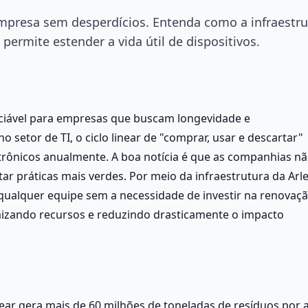
empresa sem desperdícios. Entenda como a infraestru
rmite estender a vida útil de dispositivos.
ociável para empresas que buscam longevidade e 
 setor de TI, o ciclo linear de "comprar, usar e descartar" 
trônicos anualmente. A boa notícia é que as companhias nã
r práticas mais verdes. Por meio da infraestrutura da Arle
qualquer equipe sem a necessidade de investir na renovaçã
mizando recursos e reduzindo drasticamente o impacto 
inear gera mais de 60 milhões de toneladas de resíduos por a