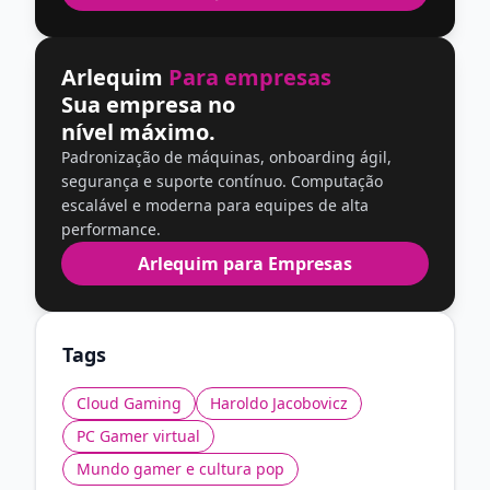
Arlequim
Para empresas
Sua empresa no
nível máximo.
Padronização de máquinas, onboarding ágil,
segurança e suporte contínuo. Computação
escalável e moderna para equipes de alta
performance.
Arlequim para Empresas
Tags
Cloud Gaming
Haroldo Jacobovicz
PC Gamer virtual
Mundo gamer e cultura pop