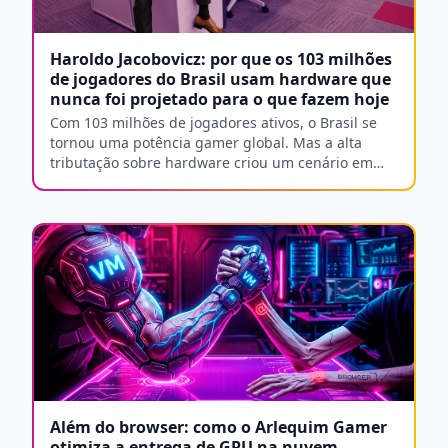
Haroldo Jacobovicz: por que os 103 milhões
de jogadores do Brasil usam hardware que
nunca foi projetado para o que fazem hoje
Com 103 milhões de jogadores ativos, o Brasil se
tornou uma potência gamer global. Mas a alta
tributação sobre hardware criou um cenário em
que milhões de usuários ainda jogam em
dispositivos limitados. Entenda como o PC gamer
na nuvem e o cloud gaming surgem como
alternativas práticas para ampliar o acesso à alta
performance.
Além do browser: como o Arlequim Gamer
otimiza a entrega de GPU na nuvem